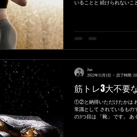
いることと 続けられないこ
にモチベーションを保つ 秘
必要に駆られて というのもあ
Jun
2022年11月1日
読了時間: 2
筋トレ3大不要
①②と納得いただけたかは 
常識として されているもの
の3つ目は 「靴」 です。 
な環境で と言うのがもちろ
靴を履く理由を みなさんご存