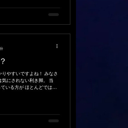
2分
？
かりやすいですよね！ みなさ
は気にされない利き脚。 当
ている方が ほとんどではな
とは 完全に白黒つけられない
の場合 利き手と同じ方を...