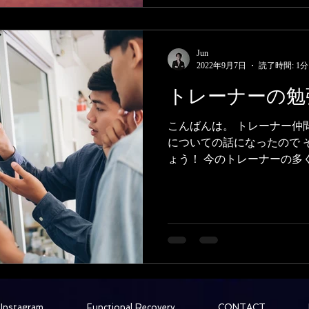
Jun
2022年9月7日
読了時間: 1分
トレーナーの勉
こんばんは。 トレーナー仲
についての話になったので 
ょう！ 今のトレーナーの多
るのが 1位 youtubeな
ンでの動画講座 3位 雑誌など
Instagram
Functional Recovery
CONTACT