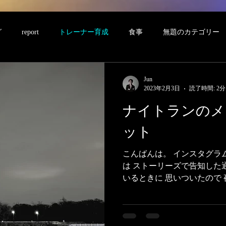
グ
report
トレーナー育成
食事
無題のカテゴリー
Jun
2023年2月3日
読了時間: 2分
ナイトランのメ
ット
こんばんは。 インスタグラ
は ストーリーズで告知した
いるときに 思いついたので
ブログに書こうと思います。
か？夜ラン派ですか？ 私はと