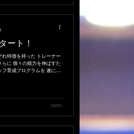
分
タート！
ぞれ特徴を持った トレーナー
さらに 個々の能力を伸ばすた
ッフ育成プログラムを 遂に始
トレーナーが 中心となってこ
！...