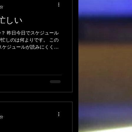
1分
は忙しい
？ 昨日今日でスケジュール
が忙しのは何よりです。 この
スケジュールが読みにくくも
 ・急な出張 ・体調不良 中
属性上 多いのが...
2分