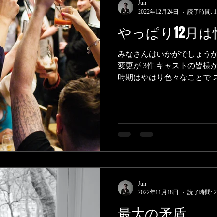
Jun
2022年12月24日
読了時間: 
やっぱり12月
みなさんはいかがでしょうか
変更が 3件 キャストの皆様
時期はやはり色々なことで 
なります。 ・急な打ち合わせ
でも意外とEYLのクライエント
Jun
2022年11月18日
読了時間: 
最大の矛盾