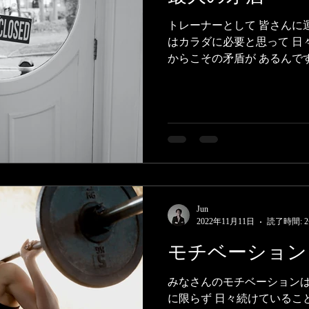
トレーナーとして 皆さんに
はカラダに必要と思って 日
からこその矛盾が あるんで
ないと ということ。 一度
くなり 心地良い状態を手に入
Jun
2022年11月11日
読了時間: 
モチベーション
みなさんのモチベーションは
に限らず 日々続けているこ