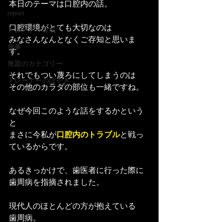
本日のテーマは口腔内の話。
report
口腔環境がとても大切なのは
トレーナー育成
みなさんなんとなくご存知と思いま
食事
す。
無題のカテゴリー
それでもつい蔑ろにしてしまうのは
トレーナーのぼやき
その他のカラダの部位も一緒ですね。
なぜ今回このような話をするかという
と
まさに今私が
口腔内のトラブル
と戦っ
ているからです。
あるきっかけで、歯医者に行った際に
歯周病を指摘されました。
現代人のほとんどの方が抱えている
歯周病。