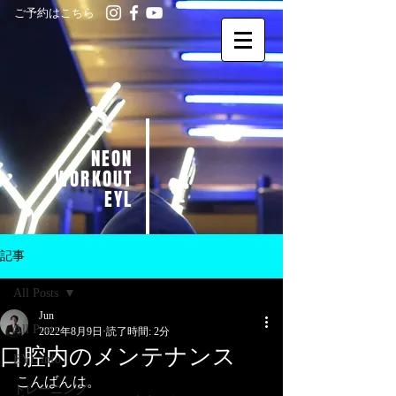
ご予約はこちら
NEON
WORKOUT
EYL
記事
All Posts
Jun
All Posts
2022年8月9日
読了時間: 2分
口腔内のメンテナンス
EYL info
こんばんは。
トレーニング