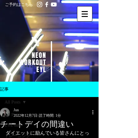
ご予約はこちら
NEON
WORKOUT
EYL
記事
All Posts
Jun
All Posts
2022年12月7日
読了時間: 1分
チートデイの間違い
EYL info
ダイエットに励んでいる皆さんにとっ
トレーニング