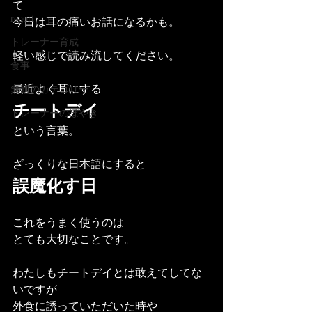
て
report
今日は耳の痛いお話になるかも。
トレーナー育成
軽い感じで読み流してください。
食事
最近よく耳にする
無題のカテゴリー
チートデイ
トレーナーのぼやき
という言葉。
ざっくりな日本語にすると
誤魔化す日
これをうまく使うのは
とても大切なことです。
わたしもチートデイとは敢えてしてな
いですが
外食に誘っていただいた時や