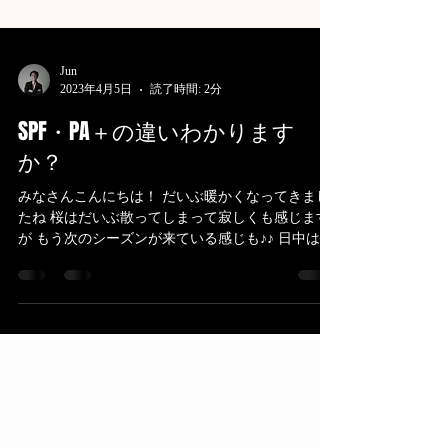
Jun
2023年4月5日
読了時間: 2分
SPF・PA＋の違いわかります
か？
みなさんこんにちは！ だいぶ暖かくなってきまし
たね 桜はだいぶ散ってしまって寂しくも感じます
が もう次のシーズンが来ている感じも♪♪ 日中はか
なり日差しも強く 日焼けをしそうな時期になって
きました。 そこで今日は日焼け止めの正しい知識
についての触りを少し。...