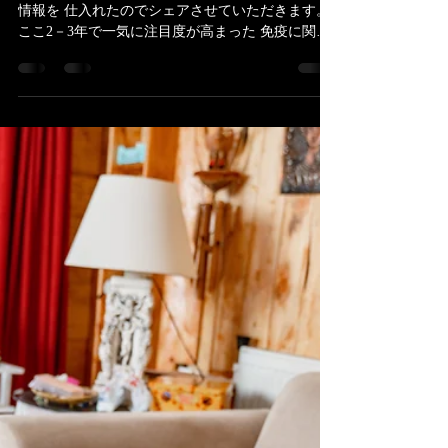
Jun
2023年2月13日
読了時間: 2分
汗をかいて免疫力アップ
今日のテーマは汗。 これはお伝えしたいなという
情報を 仕入れたのでシェアさせていただきます。
ここ2－3年で一気に注目度が高まった 免疫に関す
る情報とともに 最近読んだ本からのご紹介です！
ある意味では多くの方が そういった情報を得よう
とするきっかけとなったことは...