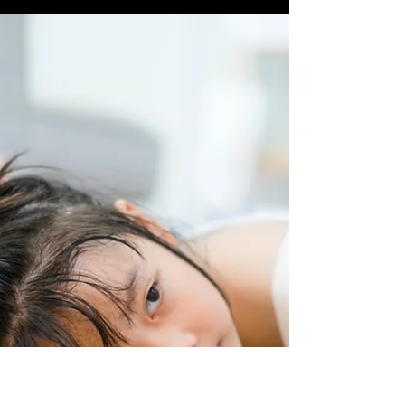
2023年1月9日
読了時間: 2分
20年前の自分
都内ではとても気持ちよく晴れた 成人の日になり
ましたね。 新成人の皆様 おめでとうございます！
この時期になると 自分の20年前を思い出します。
毎年振り返ることができるのは とてもいい機会だ
なと思っています。 ただし年々当時の動きっぷり
に比べると...