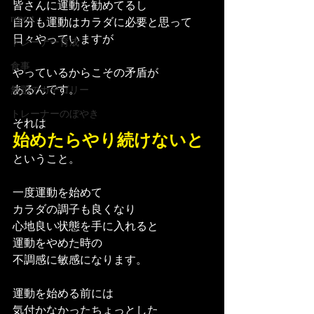
皆さんに運動を勧めてるし
report
自分も運動はカラダに必要と思って
日々やっていますが
トレーナー育成
食事
やっているからこその矛盾が
あるんです。
無題のカテゴリー
トレーナーのぼやき
それは
始めたらやり続けないと
ということ。
一度運動を始めて
カラダの調子も良くなり
心地良い状態を手に入れると
運動をやめた時の
不調感に敏感になります。
運動を始める前には
気付かなかったちょっとした