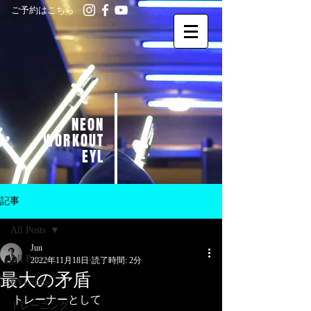
ご予約はこちら
NEON
WORKOUT
EYL
記事
All Posts
Jun
All Posts
2022年11月18日
読了時間: 2分
最大の矛盾
EYL info
トレーナーとして
トレーニング