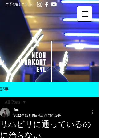
ご予約はこちら
NEON
WORKOUT
EYL
記事
All Posts
Jun
All Posts
2022年12月9日
読了時間: 2分
リハビリに通っているの
EYL info
に治らない
トレーニング