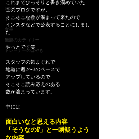
これまでひっそりと書き溜めていた
report
このブログですが、
そこそこな数が溜まって来たので
トレーナー育成
インスタなどで公表することにしまし
食事
た！
無題のカテゴリー
やっとです笑
トレーナーのぼやき
スタッフの気まぐれで
地道に週2〜3のペースで
アップしているので
そこそこ読み応えのある
数が溜まっています。
中には
面白いなと思える内容
「そうなの⁉︎」と一瞬疑うよう
な内容