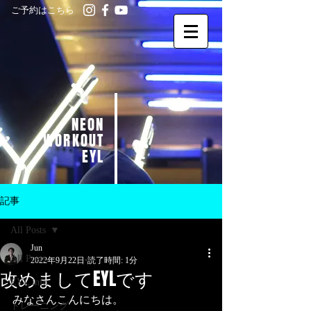
ご予約はこちら
NEON
WORKOUT
EYL
記事
All Posts
Jun
All Posts
2022年9月22日
読了時間: 1分
改めましてEYLです
EYL info
みなさんこんにちは。
トレーニング