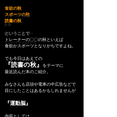
report
食欲の秋
スポーツの秋
トレーナー育成
読書の秋
食事
ということで
無題のカテゴリー
トレーナーの〇〇の秋といえば
トレーナーのぼやき
食欲かスポーツとなりがちですよね。
でも今日はあえての
『読書の秋』
をテーマに
最近読んだ本のご紹介。
みなさんも店頭や電車の中広告などで
目にしたことはあるかもしれませんが
『運動脳』
内容としては