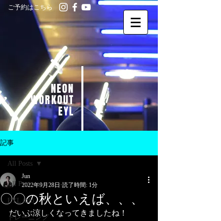
ご予約はこちら
NEON
WORKOUT
EYL
記事
All Posts
Jun
All Posts
2022年9月28日
読了時間: 1分
〇〇の秋といえば、、、
EYL info
だいぶ涼しくなってきましたね！
トレーニング