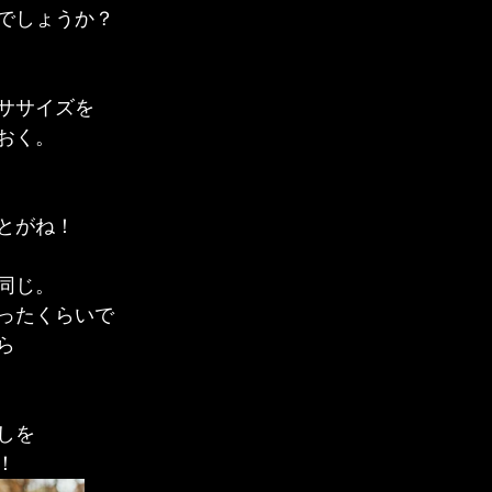
でしょうか？
ササイズを
おく。
とがね！
同じ。
ったくらいで
ら
しを
！