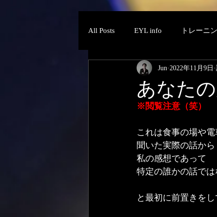
All Posts
EYL info
トレーニ
Jun
2022年11月9日
あなたの
※閲覧注意（笑）
これは食事の場や電
聞いた実際の話から
私の感想であって
特定の誰かの話では
と最初に前置きをし