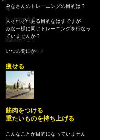
みなさんのトレーニングの目的は？
report
トレーナー育成
人それぞれある目的なはずですが
みな一様に同じトレーニングを行なっ
食事
ていませんか？
無題のカテゴリー
トレーナーのぼやき
いつの間にか
痩せる
筋肉をつける
重たいものを持ち上げる
こんなことが目的になっていません