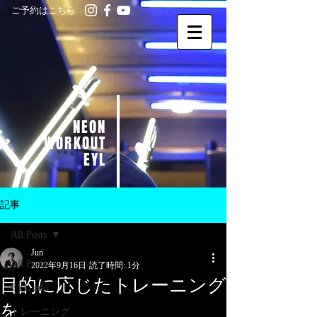
ご予約はこちら
NEON
WORKOUT
EYL
記事
All Posts
Jun
All Posts
2022年9月16日
読了時間: 1分
目的に応じたトレーニング
EYL info
を
トレーニング